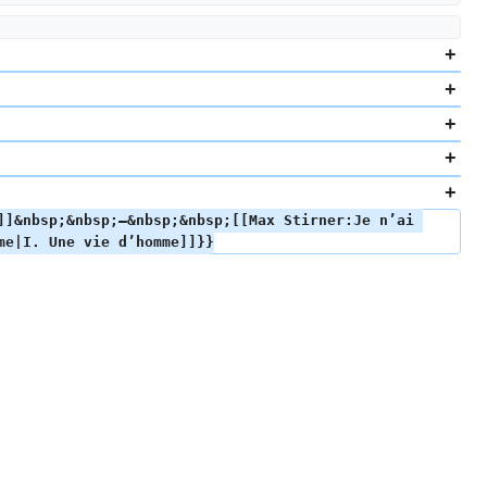
]]&nbsp;&nbsp;—&nbsp;&nbsp;[[Max Stirner:Je n’ai 
me|I. Une vie d’homme]]}}