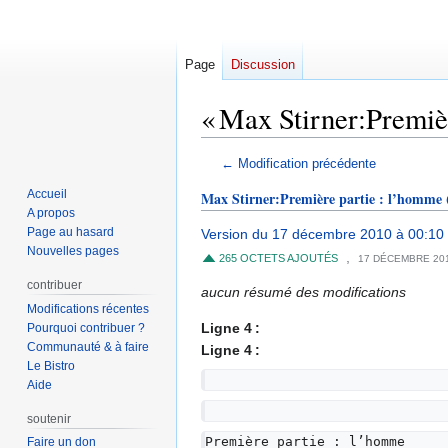
Page
Discussion
« Max Stirner:Premièr
Aller
Aller
← Modification précédente
à
à
Accueil
Max Stirner:Première partie : l’homme
la
la
A propos
navigation
recherche
Page au hasard
Version du 17 décembre 2010 à 00:10
Nouvelles pages
,
265 OCTETS AJOUTÉS
17 DÉCEMBRE 20
contribuer
aucun résumé des modifications
Modifications récentes
Ligne 4 :
Pourquoi contribuer ?
Communauté & à faire
Ligne 4 :
Le Bistro
Aide
soutenir
Première partie : l’homme
Faire un don