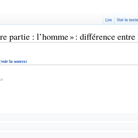
Lire
Voir le text
e partie : l’homme » : différence entre 
(voir la source)
10