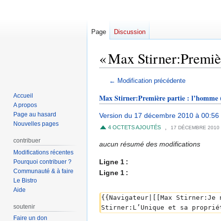
Page
Discussion
« Max Stirner:Premièr
Aller
Aller
← Modification précédente
à
à
Accueil
Max Stirner:Première partie : l’homme
la
la
A propos
navigation
recherche
Page au hasard
Version du 17 décembre 2010 à 00:56
Nouvelles pages
,
4 OCTETS AJOUTÉS
17 DÉCEMBRE 2010
contribuer
aucun résumé des modifications
Modifications récentes
Ligne 1 :
Pourquoi contribuer ?
Communauté & à faire
Ligne 1 :
Le Bistro
Aide
{{Navigateur|[[Max Stirner:Je 
soutenir
Stirner:L’Unique et sa proprié
Faire un don