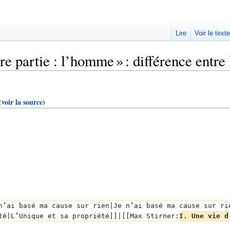
Lire
Voir le text
e partie : l’homme » : différence entre 
(voir la source)
n’ai basé ma cause sur rien|Je n’ai basé ma cause sur ri
té|L’Unique et sa propriété]]|[[Max Stirner:
I. Une vie d