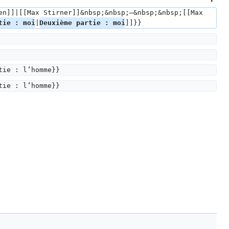
en]]|[[Max Stirner]]&nbsp;&nbsp;—&nbsp;&nbsp;[[Max 
tie : moi
|
Deuxième partie : moi
]]}}
tie : l’homme}}
tie : l’homme}}