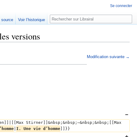
Se connecter
Rechercher
e source
Voir l’historique
les versions
Modification suivante →
en]]|[[Max Stirner]]&nbsp;&nbsp;—&nbsp;&nbsp;[[Max 
’homme
|
I. Une vie d’homme
]]}}