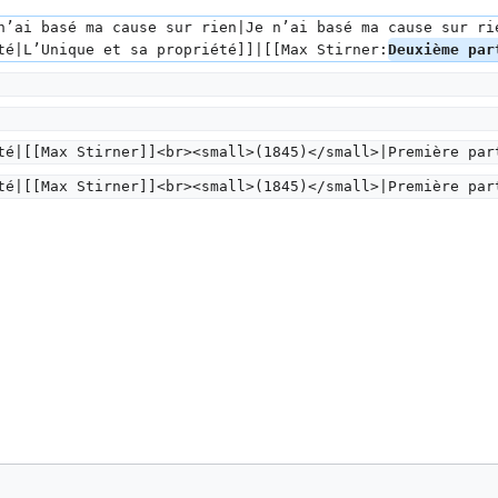
n’ai basé ma cause sur rien|Je n’ai basé ma cause sur ri
té|L’Unique et sa propriété]]|[[Max Stirner:
Deuxième par
té|[[Max Stirner]]<br><small>(1845)</small>|Première par
té|[[Max Stirner]]<br><small>(1845)</small>|Première par