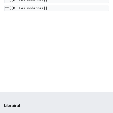
**[[B. Les modernes]]
**[[B. Les modernes]]
Librairal