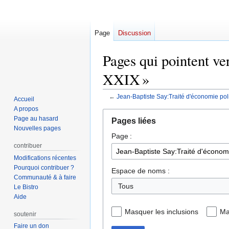
Page
Discussion
Pages qui pointent ve
XXIX »
←
Jean-Baptiste Say:Traité d'économie polit
Accueil
A propos
Aller
Aller
Page au hasard
Pages liées
à
à
Nouvelles pages
Page :
la
la
contribuer
navigation
recherche
Modifications récentes
Pourquoi contribuer ?
Espace de noms :
Communauté & à faire
Le Bistro
Aide
Masquer les inclusions
Ma
soutenir
Faire un don