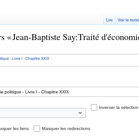
Lire
Voir le text
rs « Jean-Baptiste Say:Traité d'économie
ique - Livre I - Chapitre XXIX
Inverser la sélection
squer les liens
Masquer les redirections