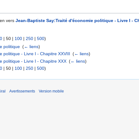
ien vers
Jean-Baptiste Say:Traité d'économie politique - Livre I - C
0
|
50
|
100
|
250
|
500
)
e politique
‎
(
← liens
)
politique - Livre I - Chapitre XXVIII
‎
(
← liens
)
 politique - Livre I - Chapitre XXX
‎
(
← liens
)
0
|
50
|
100
|
250
|
500
)
iral
Avertissements
Version mobile