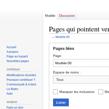
Modèle
Discussion
Pages qui pointent ve
←
Modèle:00
Aller
Aller
Accueil
Pages liées
à
à
A propos
Page :
la
la
Page au hasard
navigation
recherche
Nouvelles pages
contribuer
Espace de noms :
Modifications récentes
Tous
Pourquoi contribuer ?
Communauté & à faire
Le Bistro
Masquer les inclusions
Ma
Aide
soutenir
Lister
Faire un don