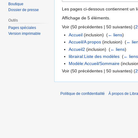
Boutique
Les pages ci-dessous contiennent un l
Dossier de presse
Affichage de 5 éléments.
Outils
Voir (
50 précédentes
|
50 suivantes
) (
2
Pages spéciales
Version imprimable
Accueil
(inclusion) ‎
(
← liens
)
Accueil/A propos
(inclusion) ‎
(
← lie
Accueil2
(inclusion) ‎
(
← liens
)
librairal:Liste des modèles
‎
(
← lien
Modèle:Accueil/Sommaire
(inclusion
Voir (
50 précédentes
|
50 suivantes
) (
2
Politique de confidentialité
À propos de Libra