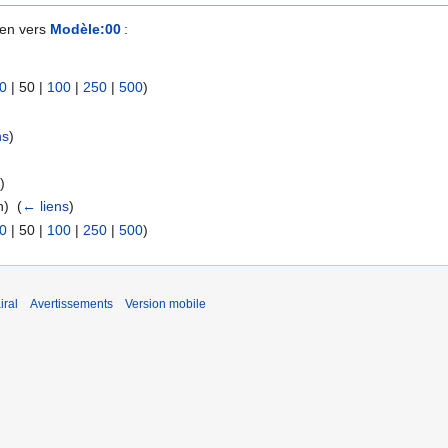
ien vers
Modèle:00
:
0
|
50
|
100
|
250
|
500
)
ns
)
s
)
) ‎
(
← liens
)
0
|
50
|
100
|
250
|
500
)
iral
Avertissements
Version mobile