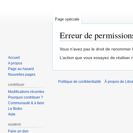
Page spéciale
Erreur de permission
Aller
Aller
Vous n’avez pas le droit de renommer les
à
à
L’action que vous essayez de réaliser n
Accueil
la
la
A propos
navigation
recherche
Page au hasard
Nouvelles pages
Politique de confidentialité
À propos de Libra
contribuer
Modifications récentes
Pourquoi contribuer ?
Communauté & à faire
Le Bistro
Aide
soutenir
Faire un don