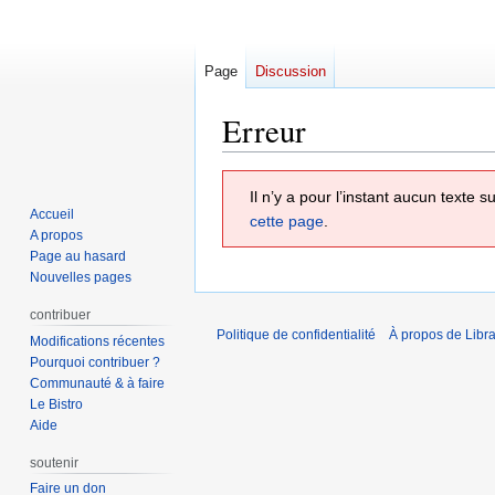
Page
Discussion
Erreur
Aller
Aller
Il n’y a pour l’instant aucun texte
à
à
Accueil
cette page
.
la
la
A propos
navigation
recherche
Page au hasard
Nouvelles pages
contribuer
Politique de confidentialité
À propos de Libra
Modifications récentes
Pourquoi contribuer ?
Communauté & à faire
Le Bistro
Aide
soutenir
Faire un don