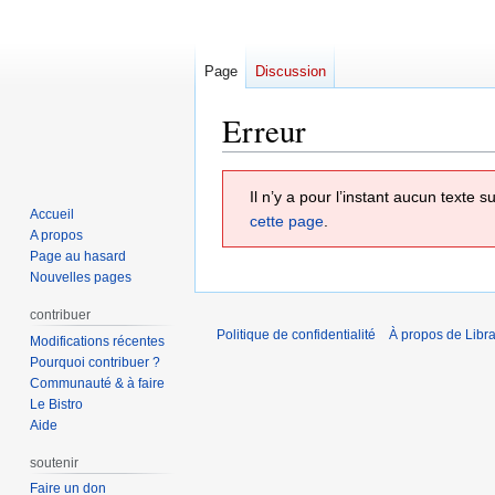
Page
Discussion
Erreur
Aller
Aller
Il n’y a pour l’instant aucun texte
à
à
Accueil
cette page
.
la
la
A propos
navigation
recherche
Page au hasard
Nouvelles pages
contribuer
Politique de confidentialité
À propos de Libra
Modifications récentes
Pourquoi contribuer ?
Communauté & à faire
Le Bistro
Aide
soutenir
Faire un don