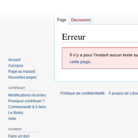
Page
Discussion
Erreur
Aller
Aller
Il n’y a pour l’instant aucun texte
à
à
Accueil
cette page
.
la
la
A propos
navigation
recherche
Page au hasard
Nouvelles pages
contribuer
Politique de confidentialité
À propos de Libra
Modifications récentes
Pourquoi contribuer ?
Communauté & à faire
Le Bistro
Aide
soutenir
Faire un don