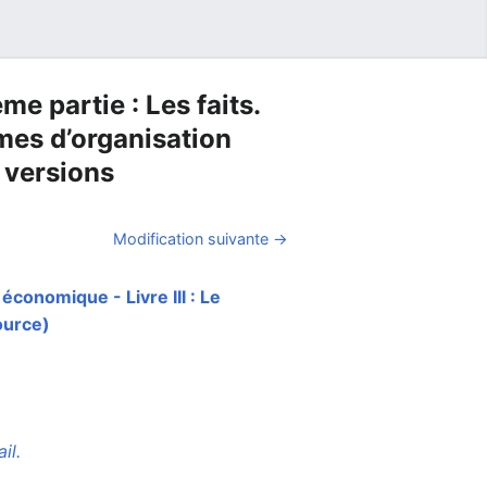
e partie : Les faits.
rmes d’organisation
 versions
Modification suivante →
économique - Livre III : Le
source)
il.