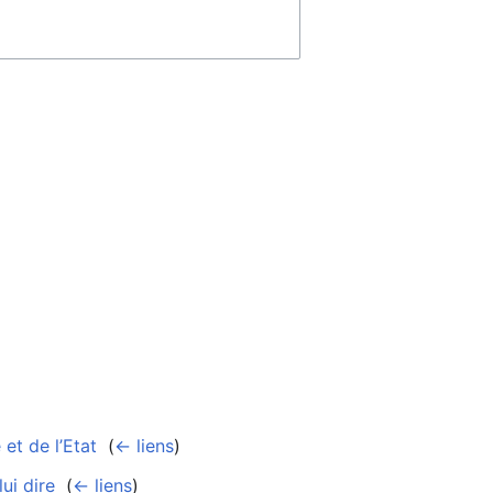
et de l’Etat
‎
(
← liens
)
ui dire
‎
(
← liens
)