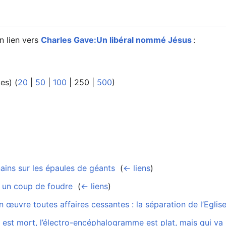
n lien vers
Charles Gave:Un libéral nommé Jésus
:
tes
) (
20
|
50
|
100
|
250
|
500
)
ins sur les épaules de géants
‎
(
← liens
)
 un coup de foudre
‎
(
← liens
)
œuvre toutes affaires cessantes : la séparation de l’Eglise 
 est mort, l’électro-encéphalogramme est plat, mais qui va l