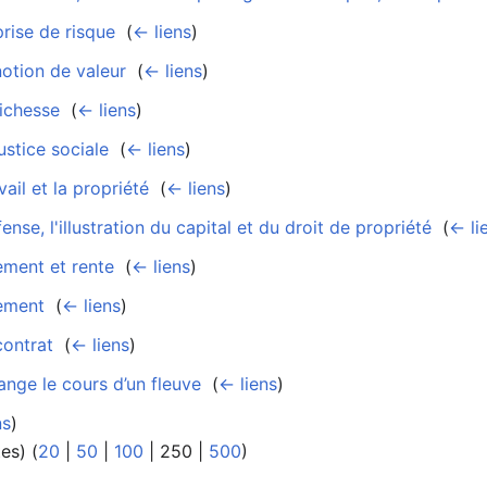
prise de risque
‎
(
← liens
)
notion de valeur
‎
(
← liens
)
richesse
‎
(
← liens
)
ustice sociale
‎
(
← liens
)
ail et la propriété
‎
(
← liens
)
nse, l'illustration du capital et du droit de propriété
‎
(
← li
ement et rente
‎
(
← liens
)
tement
‎
(
← liens
)
contrat
‎
(
← liens
)
nge le cours d’un fleuve
‎
(
← liens
)
ns
)
tes
) (
20
|
50
|
100
|
250
|
500
)