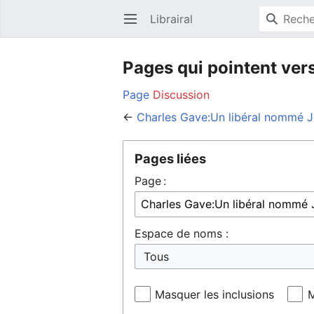
Librairal
Ouvrir le menu principal
Pages qui pointent ver
Page
Discussion
←
Charles Gave:Un libéral nommé 
Pages liées
Page :
Espace de noms :
Masquer les inclusions
M