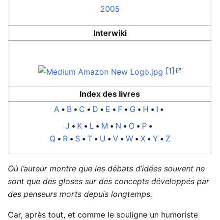
2005
Interwiki
[1]
Index des livres
A
•
B
•
C
•
D
•
E
•
F
•
G
•
H
•
I
•
J
•
K
•
L
•
M
•
N
•
O
•
P
•
Q
•
R
•
S
•
T
•
U
•
V
•
W
•
X
•
Y
•
Z
Où l’auteur montre que les débats d’idées souvent ne
sont que des gloses sur des concepts développés par
des penseurs morts depuis longtemps.
Car, après tout, et comme le souligne un humoriste