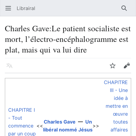
Librairal
Ouvrir le menu principal
Reche
Charles Gave:Le patient socialiste est
mort, l’électro-encéphalogramme est
plat, mais qui va lui dire
Langue
Suivre
Modifier
CHAPITRE
III - Une
idée à
mettre en
CHAPITRE I
œuvre
- Tout
Charles Gave
—
Un
toutes
commence
<<
>>
libéral nommé Jésus
affaires
par un coup