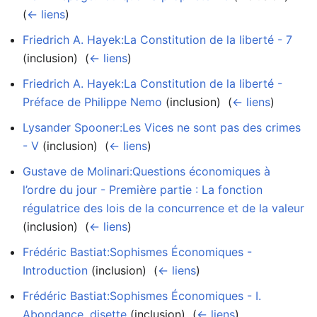
(
← liens
)
Friedrich A. Hayek:La Constitution de la liberté - 7
(inclusion) ‎
(
← liens
)
Friedrich A. Hayek:La Constitution de la liberté -
Préface de Philippe Nemo
(inclusion) ‎
(
← liens
)
Lysander Spooner:Les Vices ne sont pas des crimes
- V
(inclusion) ‎
(
← liens
)
Gustave de Molinari:Questions économiques à
l’ordre du jour - Première partie : La fonction
régulatrice des lois de la concurrence et de la valeur
(inclusion) ‎
(
← liens
)
Frédéric Bastiat:Sophismes Économiques -
Introduction
(inclusion) ‎
(
← liens
)
Frédéric Bastiat:Sophismes Économiques - I.
Abondance, disette
(inclusion) ‎
(
← liens
)