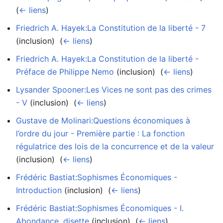
(
← liens
)
Friedrich A. Hayek:La Constitution de la liberté - 7
(inclusion) ‎
(
← liens
)
Friedrich A. Hayek:La Constitution de la liberté -
Préface de Philippe Nemo
(inclusion) ‎
(
← liens
)
Lysander Spooner:Les Vices ne sont pas des crimes
- V
(inclusion) ‎
(
← liens
)
Gustave de Molinari:Questions économiques à
l’ordre du jour - Première partie : La fonction
régulatrice des lois de la concurrence et de la valeur
(inclusion) ‎
(
← liens
)
Frédéric Bastiat:Sophismes Économiques -
Introduction
(inclusion) ‎
(
← liens
)
Frédéric Bastiat:Sophismes Économiques - I.
Abondance, disette
(inclusion) ‎
(
← liens
)