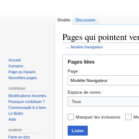
Modèle
Discussion
Pages qui pointent ve
←
Modèle:Navigateur
Aller
Aller
Accueil
Pages liées
à
à
A propos
Page :
la
la
Page au hasard
navigation
recherche
Nouvelles pages
contribuer
Espace de noms :
Modifications récentes
Tous
Pourquoi contribuer ?
Communauté & à faire
Le Bistro
Masquer les inclusions
Ma
Aide
soutenir
Lister
Faire un don