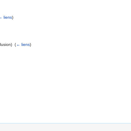
← liens
)
lusion) ‎
(
← liens
)