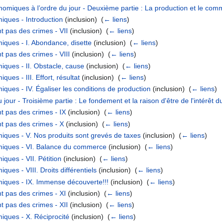
omiques à l’ordre du jour - Deuxième partie : La production et le comm
iques - Introduction
(inclusion) ‎
(
← liens
)
 pas des crimes - VII
(inclusion) ‎
(
← liens
)
iques - I. Abondance, disette
(inclusion) ‎
(
← liens
)
 pas des crimes - VIII
(inclusion) ‎
(
← liens
)
ques - II. Obstacle, cause
(inclusion) ‎
(
← liens
)
es - III. Effort, résultat
(inclusion) ‎
(
← liens
)
ques - IV. Égaliser les conditions de production
(inclusion) ‎
(
← liens
)
our - Troisième partie : Le fondement et la raison d'être de l'intérêt du
t pas des crimes - IX
(inclusion) ‎
(
← liens
)
t pas des crimes - X
(inclusion) ‎
(
← liens
)
iques - V. Nos produits sont grevés de taxes
(inclusion) ‎
(
← liens
)
miques - VI. Balance du commerce
(inclusion) ‎
(
← liens
)
ques - VII. Pétition
(inclusion) ‎
(
← liens
)
ues - VIII. Droits différentiels
(inclusion) ‎
(
← liens
)
iques - IX. Immense découverte!!!
(inclusion) ‎
(
← liens
)
t pas des crimes - XI
(inclusion) ‎
(
← liens
)
 pas des crimes - XII
(inclusion) ‎
(
← liens
)
iques - X. Réciprocité
(inclusion) ‎
(
← liens
)