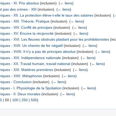
ques - XI. Prix absolus
(inclusion) ‎
(
← liens
)
 pas des crimes - XIII
(inclusion) ‎
(
← liens
)
ues - XII. La protection élève-t-elle le taux des salaires
(inclusion) ‎
(
ques - XIII. Théorie, Pratique
(inclusion) ‎
(
← liens
)
ques - XIV. Conflit de principes
(inclusion) ‎
(
← liens
)
ques - XV. Encore la réciprocité
(inclusion) ‎
(
← liens
)
ues - XVI. Les fleuves obstrués plaidant pour les prohibitionistes
(inc
ques - XVII. Un chemin de fer négatif
(inclusion) ‎
(
← liens
)
ues - XVIII. Il n'y a pas de principes absolus
(inclusion) ‎
(
← liens
)
iques - XIX. Indépendance nationale
(inclusion) ‎
(
← liens
)
ques - XX. Travail humain, travail national
(inclusion) ‎
(
← liens
)
iques - XXI. Matières premières
(inclusion) ‎
(
← liens
)
iques - XXII. Métaphores
(inclusion) ‎
(
← liens
)
iques - Conclusion
(inclusion) ‎
(
← liens
)
ues - I. Physiologie de la Spoliation
(inclusion) ‎
(
← liens
)
iques - II. Deux morales
(inclusion) ‎
(
← liens
)
0
|
50
|
100
|
250
|
500
)