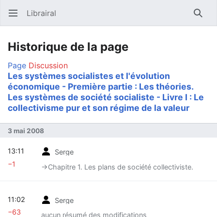
Librairal
Ouvrir le menu principal
Reche
Historique de la page
Page
Discussion
Les systèmes socialistes et l'évolution
économique - Première partie : Les théories.
Les systèmes de société socialiste - Livre I : Le
collectivisme pur et son régime de la valeur
3 mai 2008
13:11
Serge
−1
→‎Chapitre 1. Les plans de société collectiviste.
11:02
Serge
−63
aucun résumé des modifications