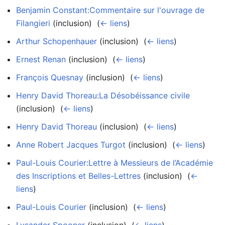
Benjamin Constant:Commentaire sur l'ouvrage de
Filangieri
(inclusion) ‎
(
← liens
)
Arthur Schopenhauer
(inclusion) ‎
(
← liens
)
Ernest Renan
(inclusion) ‎
(
← liens
)
François Quesnay
(inclusion) ‎
(
← liens
)
Henry David Thoreau:La Désobéissance civile
(inclusion) ‎
(
← liens
)
Henry David Thoreau
(inclusion) ‎
(
← liens
)
Anne Robert Jacques Turgot
(inclusion) ‎
(
← liens
)
Paul-Louis Courier:Lettre à Messieurs de l’Académie
des Inscriptions et Belles-Lettres
(inclusion) ‎
(
←
liens
)
Paul-Louis Courier
(inclusion) ‎
(
← liens
)
Lysander Spooner
(inclusion) ‎
(
← liens
)