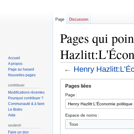
Page
Discussion
Pages qui poin
Hazlitt:L'Écon
Accueil
A propos
←
Henry Hazlitt:L'É
Page au hasard
Nouvelles pages
Aller
Aller
contribuer
Pages liées
à
à
Modifications récentes
Page :
la
la
Pourquoi contribuer ?
navigation
recherche
Communauté & à faire
Le Bistro
Espace de noms :
Aide
soutenir
Faire un don