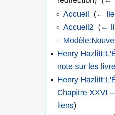
redirection) ‎
(
← 
Accueil
‎
(
← li
Accueil2
‎
(
← l
Modèle:Nouve
Henry Hazlitt:L'
note sur les livr
Henry Hazlitt:L'
Chapitre XXVI – 
liens
)