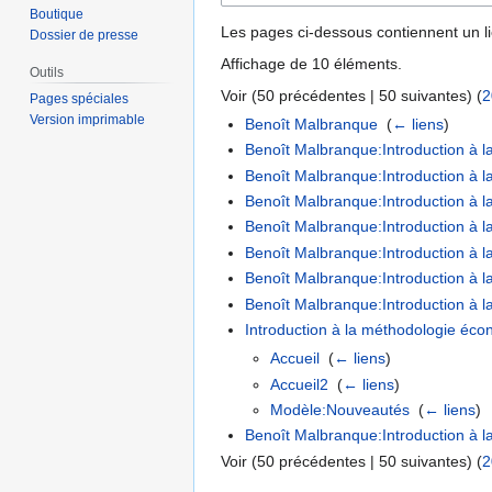
Boutique
Les pages ci-dessous contiennent un l
Dossier de presse
Affichage de 10 éléments.
Outils
Voir (
50 précédentes
|
50 suivantes
) (
2
Pages spéciales
Version imprimable
Benoît Malbranque
‎
(
← liens
)
Benoît Malbranque:Introduction à
Benoît Malbranque:Introduction à 
Benoît Malbranque:Introduction à l
Benoît Malbranque:Introduction à l
Benoît Malbranque:Introduction à 
Benoît Malbranque:Introduction à l
Benoît Malbranque:Introduction à 
Introduction à la méthodologie éc
Accueil
‎
(
← liens
)
Accueil2
‎
(
← liens
)
Modèle:Nouveautés
‎
(
← liens
)
Benoît Malbranque:Introduction à 
Voir (
50 précédentes
|
50 suivantes
) (
2