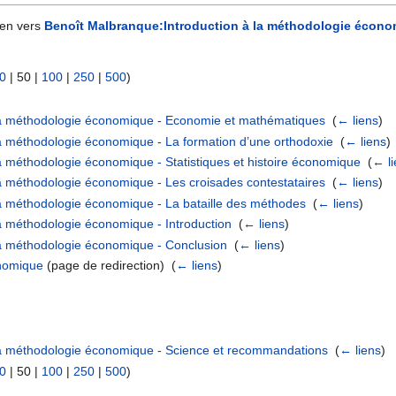
ien vers
Benoît Malbranque:Introduction à la méthodologie écon
0
|
50
|
100
|
250
|
500
)
 la méthodologie économique - Economie et mathématiques
‎
(
← liens
)
la méthodologie économique - La formation d’une orthodoxie
‎
(
← liens
)
a méthodologie économique - Statistiques et histoire économique
‎
(
← l
a méthodologie économique - Les croisades contestataires
‎
(
← liens
)
la méthodologie économique - La bataille des méthodes
‎
(
← liens
)
a méthodologie économique - Introduction
‎
(
← liens
)
la méthodologie économique - Conclusion
‎
(
← liens
)
onomique
(page de redirection) ‎
(
← liens
)
la méthodologie économique - Science et recommandations
‎
(
← liens
)
0
|
50
|
100
|
250
|
500
)