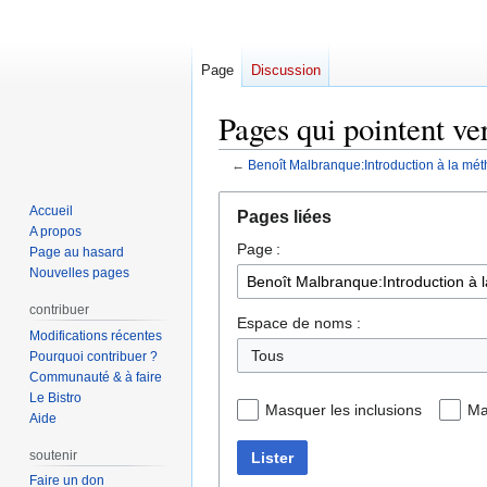
Page
Discussion
Pages qui pointent v
←
Benoît Malbranque:Introduction à la m
Aller
Aller
Accueil
Pages liées
à
à
A propos
Page :
la
la
Page au hasard
navigation
recherche
Nouvelles pages
contribuer
Espace de noms :
Modifications récentes
Tous
Pourquoi contribuer ?
Communauté & à faire
Le Bistro
Masquer les inclusions
Ma
Aide
soutenir
Lister
Faire un don