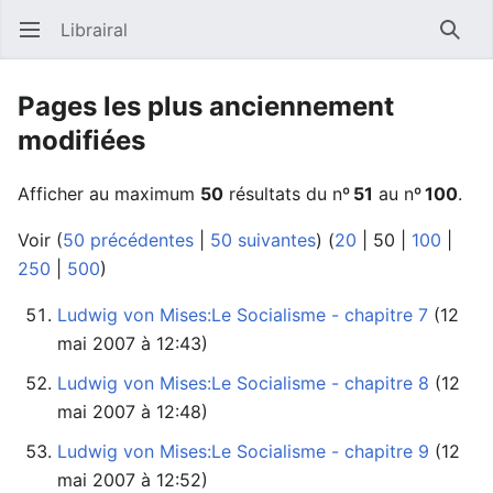
Librairal
Ouvrir le menu principal
Reche
Pages les plus anciennement
modifiées
Afficher au maximum
50
résultats du nº
51
au nº
100
.
Voir (
50 précédentes
|
50 suivantes
) (
20
|
50
|
100
|
250
|
500
)
Ludwig von Mises:Le Socialisme - chapitre 7
mai 2007 à 12:43)
Ludwig von Mises:Le Socialisme - chapitre 8
mai 2007 à 12:48)
Ludwig von Mises:Le Socialisme - chapitre 9
mai 2007 à 12:52)