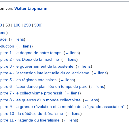
ien vers
Walter Lippmann
:
0
|
50
|
100
|
250
|
500
)
iens
)
face
‎
(
← liens
)
oduction
‎
(
← liens
)
apitre 1 - le dogme de notre temps
‎
(
← liens
)
pitre 2 - les Dieux de la machine
‎
(
← liens
)
pitre 3 - le gouvernement de la postérité
‎
(
← liens
)
itre 4 - l'ascension intellectuelle du collectivisme
‎
(
← liens
)
itre 5 - les régimes totalitaires
‎
(
← liens
)
pitre 6 - l'abondance planifiée en temps de paix
‎
(
← liens
)
itre 7 - le collectivisme progressif
‎
(
← liens
)
itre 8 - les guerres d'un monde collectiviste
‎
(
← liens
)
pitre 9 - la grande révolution et la montée de la "grande association"
‎
(
pitre 10 - la débâcle du libéralisme
‎
(
← liens
)
pitre 11 - l'agenda du libéralisme
‎
(
← liens
)