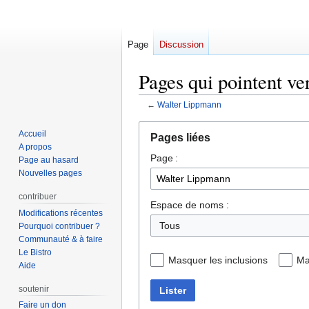
Page
Discussion
Pages qui pointent v
←
Walter Lippmann
Aller
Aller
Accueil
Pages liées
à
à
A propos
Page :
la
la
Page au hasard
navigation
recherche
Nouvelles pages
contribuer
Espace de noms :
Modifications récentes
Tous
Pourquoi contribuer ?
Communauté & à faire
Le Bistro
Masquer les inclusions
Ma
Aide
soutenir
Lister
Faire un don