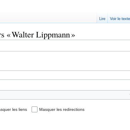
Lire
Voir le text
ers « Walter Lippmann »
squer les liens
Masquer les redirections