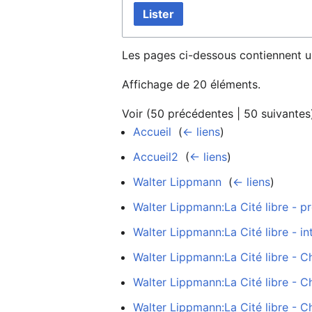
Lister
Les pages ci-dessous contiennent u
Affichage de 20 éléments.
Voir (
50 précédentes
|
50 suivantes
Accueil
‎
(
← liens
)
Accueil2
‎
(
← liens
)
Walter Lippmann
‎
(
← liens
)
Walter Lippmann:La Cité libre - p
Walter Lippmann:La Cité libre - in
Walter Lippmann:La Cité libre - C
Walter Lippmann:La Cité libre - C
Walter Lippmann:La Cité libre - C