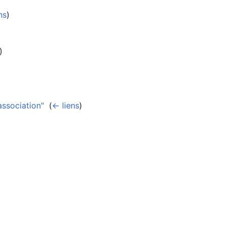
ns
)
)
association"
‎
(
← liens
)