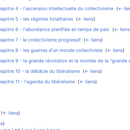
apitre 4 - l'ascension intellectuelle du collectivisme
‎
(
← lie
apitre 5 - les régimes totalitaires
‎
(
← liens
)
hapitre 6 - l'abondance planifiée en temps de paix
‎
(
← liens
apitre 7 - le collectivisme progressif
‎
(
← liens
)
apitre 8 - les guerres d'un monde collectiviste
‎
(
← liens
)
apitre 9 - la grande révolution et la montée de la "grande 
apitre 10 - la débâcle du libéralisme
‎
(
← liens
)
apitre 11 - l'agenda du libéralisme
‎
(
← liens
)
‎
(
← liens
)
ns
)