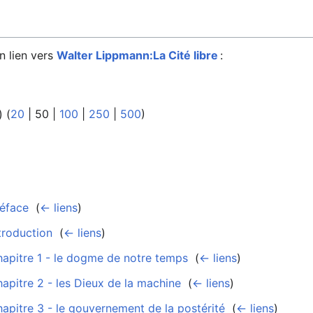
n lien vers
Walter Lippmann:La Cité libre
:
) (
20
|
50
|
100
|
250
|
500
)
réface
‎
(
← liens
)
troduction
‎
(
← liens
)
hapitre 1 - le dogme de notre temps
‎
(
← liens
)
hapitre 2 - les Dieux de la machine
‎
(
← liens
)
hapitre 3 - le gouvernement de la postérité
‎
(
← liens
)