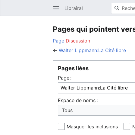
Librairal
Ouvrir le menu principal
Pages qui pointent vers
Page
Discussion
←
Walter Lippmann:La Cité libre
Pages liées
Page :
Espace de noms :
Masquer les inclusions
M