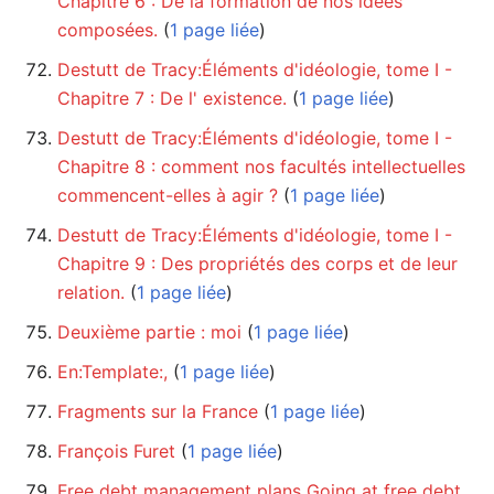
Chapitre 6 : De la formation de nos idées
composées.
‏‎ (
1 page liée
)
Destutt de Tracy:Éléments d'idéologie, tome I -
Chapitre 7 : De l' existence.
‏‎ (
1 page liée
)
Destutt de Tracy:Éléments d'idéologie, tome I -
Chapitre 8 : comment nos facultés intellectuelles
commencent-elles à agir ?
‏‎ (
1 page liée
)
Destutt de Tracy:Éléments d'idéologie, tome I -
Chapitre 9 : Des propriétés des corps et de leur
relation.
‏‎ (
1 page liée
)
Deuxième partie : moi
‏‎ (
1 page liée
)
En:Template:,
‏‎ (
1 page liée
)
Fragments sur la France
‏‎ (
1 page liée
)
François Furet
‏‎ (
1 page liée
)
Free debt management plans Going at free debt