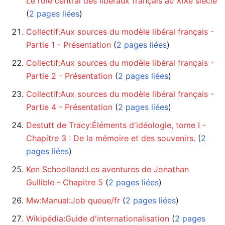
Le rôle central des libéraux français au XIXe siècle
(
2 pages liées
)
Collectif:Aux sources du modèle libéral français -
Partie 1 - Présentation
‏‎ (
2 pages liées
)
Collectif:Aux sources du modèle libéral français -
Partie 2 - Présentation
‏‎ (
2 pages liées
)
Collectif:Aux sources du modèle libéral français -
Partie 4 - Présentation
‏‎ (
2 pages liées
)
Destutt de Tracy:Éléments d'idéologie, tome I -
Chapitre 3 : De la mémoire et des souvenirs.
‏‎ (
2
pages liées
)
Ken Schoolland:Les aventures de Jonathan
Gullible - Chapitre 5
‏‎ (
2 pages liées
)
Mw:Manual:Job queue/fr
‏‎ (
2 pages liées
)
Wikipédia:Guide d'internationalisation
‏‎ (
2 pages