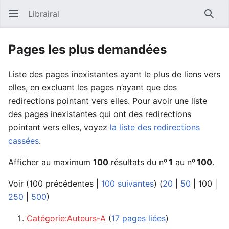
Librairal
Ouvrir le menu principal
Reche
Pages les plus demandées
Liste des pages inexistantes ayant le plus de liens vers
elles, en excluant les pages n’ayant que des
redirections pointant vers elles. Pour avoir une liste
des pages inexistantes qui ont des redirections
pointant vers elles, voyez
la liste des redirections
cassées
.
Afficher au maximum
100
résultats du nº
1
au nº
100
.
Voir (
100 précédentes
|
100 suivantes
) (
20
|
50
|
100
|
250
|
500
)
Catégorie:Auteurs-A
‏‎ (
17 pages liées
)