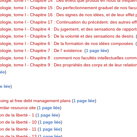
ologie, tome I - Chapitre 14 : Des effets que produit en nous la fréque
logie, tome I - Chapitre 15 : Du perfectionnement graduel de nos facult
logie, tome I - Chapitre 16 : Des signes de nos idées, et de leur effet p
logie, tome I - Chapitre 17 : Continuation du précédent. des autres eff
ologie, tome I - Chapitre 4 : Du jugement, et des sensations de rapport
logie, tome I - Chapitre 5 : De la volonté et des sensations de desirs.
‏‎ 
ologie, tome I - Chapitre 6 : De la formation de nos idées composées.
‏‎ (
logie, tome I - Chapitre 7 : De l' existence.
‏‎ (
1 page liée
)
ologie, tome I - Chapitre 8 : comment nos facultés intellectuelles comm
logie, tome I - Chapitre 9 : Des propriétés des corps et de leur relation
iée
)
e liée
)
oing at free debt management plans
‏‎ (
1 page liée
)
ilar resource site
‏‎ (
1 page liée
)
n de la liberté - 1
‏‎ (
1 page liée
)
n de la liberté - 10
‏‎ (
1 page liée
)
n de la liberté - 11
‏‎ (
1 page liée
)
n de la liberté - 13
‏‎ (
1 page liée
)