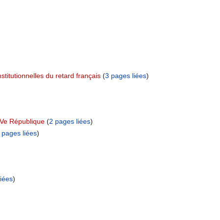
stitutionnelles du retard français
‏‎ (
3 pages liées
)
a Ve République
‏‎ (
2 pages liées
)
 pages liées
)
iées
)