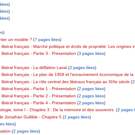
liées
)
liées
)
liées
)
es
)
ter un modèle ?
‏‎ (
7 pages liées
)
ibéral français - Marché politique et droits de propriété. Les origines in
libéral français - Partie 3 - Présentation
‏‎ (
3 pages liées
)
libéral français - La déflation Laval
‏‎ (
2 pages liées
)
 libéral français - Le plan de 1958 et l'enracinement économique de l
libéral français - Le rôle central des libéraux français au XIXe siècle
‏‎ (
2
libéral français - Partie 1 - Présentation
‏‎ (
2 pages liées
)
libéral français - Partie 2 - Présentation
‏‎ (
2 pages liées
)
libéral français - Partie 4 - Présentation
‏‎ (
2 pages liées
)
ologie, tome I - Chapitre 3 : De la mémoire et des souvenirs.
‏‎ (
2 pages l
e Jonathan Gullible - Chapitre 5
‏‎ (
2 pages liées
)
es liées
)
sation
‏‎ (
2 pages liées
)