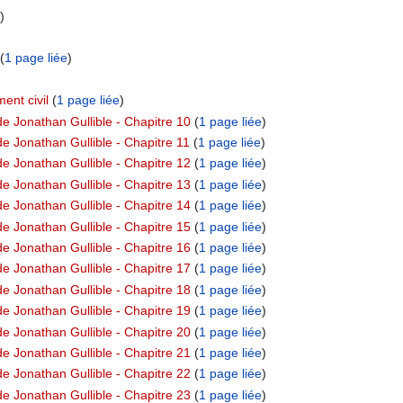
)
‎ (
1 page liée
)
ent civil
‏‎ (
1 page liée
)
e Jonathan Gullible - Chapitre 10
‏‎ (
1 page liée
)
e Jonathan Gullible - Chapitre 11
‏‎ (
1 page liée
)
e Jonathan Gullible - Chapitre 12
‏‎ (
1 page liée
)
e Jonathan Gullible - Chapitre 13
‏‎ (
1 page liée
)
e Jonathan Gullible - Chapitre 14
‏‎ (
1 page liée
)
e Jonathan Gullible - Chapitre 15
‏‎ (
1 page liée
)
e Jonathan Gullible - Chapitre 16
‏‎ (
1 page liée
)
e Jonathan Gullible - Chapitre 17
‏‎ (
1 page liée
)
e Jonathan Gullible - Chapitre 18
‏‎ (
1 page liée
)
e Jonathan Gullible - Chapitre 19
‏‎ (
1 page liée
)
e Jonathan Gullible - Chapitre 20
‏‎ (
1 page liée
)
e Jonathan Gullible - Chapitre 21
‏‎ (
1 page liée
)
e Jonathan Gullible - Chapitre 22
‏‎ (
1 page liée
)
e Jonathan Gullible - Chapitre 23
‏‎ (
1 page liée
)