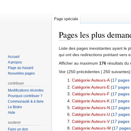
Page spéciale
Pages les plus deman
Aller
Aller
Liste des pages inexistantes ayant le p
à
à
qui ont des redirections pointant vers 
Accueil
la
la
A propos
Afficher au maximum
176
résultats du 
navigation
recherche
Page au hasard
Voir (
250 précédentes
|
250 suivantes
)
Nouvelles pages
Catégorie:Auteurs-A
‏‎ (
17 pages 
contribuer
Catégorie:Auteurs-E
‏‎ (
17 pages 
Modifications récentes
Catégorie:Auteurs-F
‏‎ (
17 pages 
Pourquoi contribuer ?
Catégorie:Auteurs-K
‏‎ (
17 pages 
Communauté & à faire
Le Bistro
Catégorie:Auteurs-N
‏‎ (
17 pages 
Aide
Catégorie:Auteurs-U
‏‎ (
17 pages 
Catégorie:Auteurs-V
‏‎ (
17 pages 
soutenir
Catégorie:Auteurs-W
‏‎ (
17 pages 
Faire un don