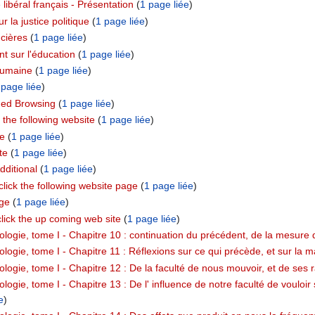
libéral français - Présentation
‏‎ (
1 page liée
)
 la justice politique
‏‎ (
1 page liée
)
ncières
‏‎ (
1 page liée
)
t sur l'éducation
‏‎ (
1 page liée
)
 humaine
‏‎ (
1 page liée
)
 page liée
)
ed Browsing
‏‎ (
1 page liée
)
the following website
‏‎ (
1 page liée
)
e
‏‎ (
1 page liée
)
te
‏‎ (
1 page liée
)
ditional
‏‎ (
1 page liée
)
ick the following website page
‏‎ (
1 page liée
)
ge
‏‎ (
1 page liée
)
ick the up coming web site
‏‎ (
1 page liée
)
ologie, tome I - Chapitre 10 : continuation du précédent, de la mesure 
logie, tome I - Chapitre 11 : Réflexions sur ce qui précède, et sur la 
logie, tome I - Chapitre 12 : De la faculté de nous mouvoir, et de ses ra
logie, tome I - Chapitre 13 : De l' influence de notre faculté de vouloi
e
)