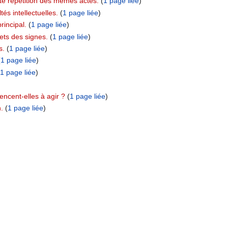
nte répétition des mêmes actes.
‏‎ (
1 page liée
)
és intellectuelles.
‏‎ (
1 page liée
)
rincipal.
‏‎ (
1 page liée
)
ets des signes.
‏‎ (
1 page liée
)
s.
‏‎ (
1 page liée
)
(
1 page liée
)
1 page liée
)
encent-elles à agir ?
‏‎ (
1 page liée
)
.
‏‎ (
1 page liée
)