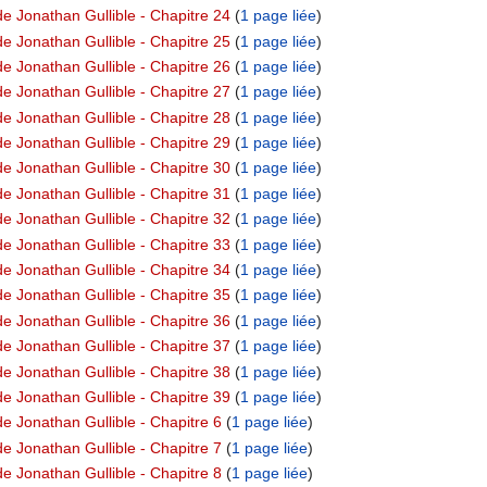
e Jonathan Gullible - Chapitre 24
‏‎ (
1 page liée
)
e Jonathan Gullible - Chapitre 25
‏‎ (
1 page liée
)
e Jonathan Gullible - Chapitre 26
‏‎ (
1 page liée
)
e Jonathan Gullible - Chapitre 27
‏‎ (
1 page liée
)
e Jonathan Gullible - Chapitre 28
‏‎ (
1 page liée
)
e Jonathan Gullible - Chapitre 29
‏‎ (
1 page liée
)
e Jonathan Gullible - Chapitre 30
‏‎ (
1 page liée
)
e Jonathan Gullible - Chapitre 31
‏‎ (
1 page liée
)
e Jonathan Gullible - Chapitre 32
‏‎ (
1 page liée
)
e Jonathan Gullible - Chapitre 33
‏‎ (
1 page liée
)
e Jonathan Gullible - Chapitre 34
‏‎ (
1 page liée
)
e Jonathan Gullible - Chapitre 35
‏‎ (
1 page liée
)
e Jonathan Gullible - Chapitre 36
‏‎ (
1 page liée
)
e Jonathan Gullible - Chapitre 37
‏‎ (
1 page liée
)
e Jonathan Gullible - Chapitre 38
‏‎ (
1 page liée
)
e Jonathan Gullible - Chapitre 39
‏‎ (
1 page liée
)
e Jonathan Gullible - Chapitre 6
‏‎ (
1 page liée
)
e Jonathan Gullible - Chapitre 7
‏‎ (
1 page liée
)
e Jonathan Gullible - Chapitre 8
‏‎ (
1 page liée
)