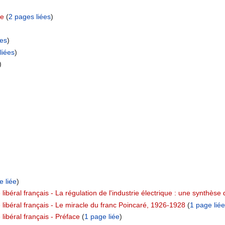
me
‏‎ (
2 pages liées
)
ées
)
liées
)
)
e liée
)
libéral français - La régulation de l'industrie électrique : une synthèse
 libéral français - Le miracle du franc Poincaré, 1926-1928
‏‎ (
1 page liée
libéral français - Préface
‏‎ (
1 page liée
)