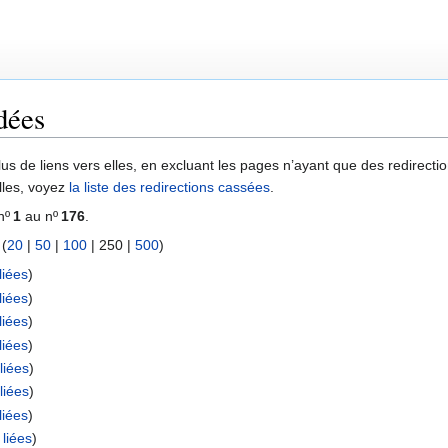
dées
lus de liens vers elles, en excluant les pages n’ayant que des redirectio
elles, voyez
la liste des redirections cassées
.
nº
1
au nº
176
.
 (
20
|
50
|
100
|
250
|
500
)
liées
)
liées
)
liées
)
liées
)
liées
)
liées
)
liées
)
liées
)