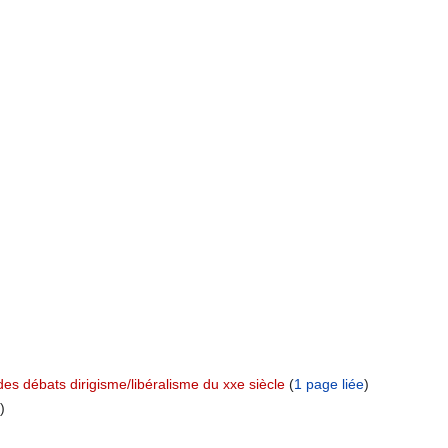
 des débats dirigisme/libéralisme du xxe siècle
‏‎ (
1 page liée
)
)