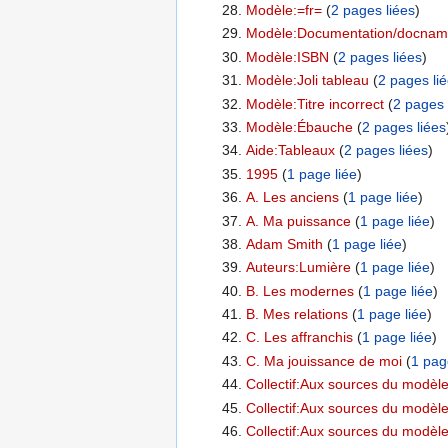
Modèle:=fr=
‏‎ (
2 pages liées
)
Modèle:Documentation/docna
Modèle:ISBN
‏‎ (
2 pages liées
)
Modèle:Joli tableau
‏‎ (
2 pages li
Modèle:Titre incorrect
‏‎ (
2 pages 
Modèle:Ébauche
‏‎ (
2 pages liées
Aide:Tableaux
‏‎ (
2 pages liées
)
1995
‏‎ (
1 page liée
)
A. Les anciens
‏‎ (
1 page liée
)
A. Ma puissance
‏‎ (
1 page liée
)
Adam Smith
‏‎ (
1 page liée
)
Auteurs:Lumière
‏‎ (
1 page liée
)
B. Les modernes
‏‎ (
1 page liée
)
B. Mes relations
‏‎ (
1 page liée
)
C. Les affranchis
‏‎ (
1 page liée
)
C. Ma jouissance de moi
‏‎ (
1 pag
Collectif:Aux sources du modèle 
Collectif:Aux sources du modèle
Collectif:Aux sources du modèle 