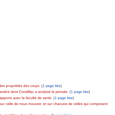
des propriétés des corps.
‏‎ (
1 page liée
)
manière dont Condillac a analysé la pensée.
‏‎ (
1 page liée
)
pports avec la faculté de sentir.
‏‎ (
1 page liée
)
r sur celle de nous mouvoir, et sur chacune de celles qui composent